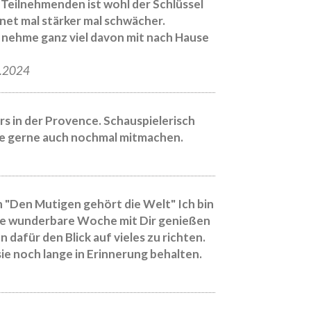
eilnehmenden ist wohl der Schlüssel
gnet mal stärker mal schwächer.
 nehme ganz viel davon mit nach Hause
6.2024
s in der Provence. Schauspielerisch
te gerne auch nochmal mitmachen.
 "Den Mutigen gehört die Welt" Ich bin
iese wunderbare Woche mit Dir genießen
 dafür den Blick auf vieles zu richten.
ie noch lange in Erinnerung behalten.