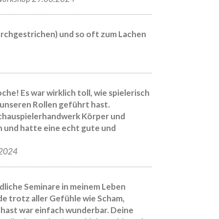
urchgestrichen) und so oft zum Lachen
! Es war wirklich toll, wie spielerisch
unseren Rollen geführt hast.
chauspielerhandwerk Körper und
n und hatte eine echt gute und
.2024
edliche Seminare in meinem Leben
de trotz aller Gefühle wie Scham,
 hast war einfach wunderbar. Deine