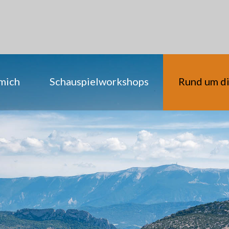
mich
Schauspielworkshops
Rund um d