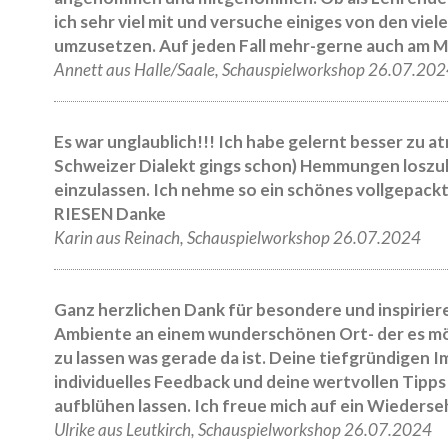
ich sehr viel mit und versuche einiges von den v
umzusetzen. Auf jeden Fall mehr-gerne auch am M
Annett aus Halle/Saale, Schauspielworkshop 26.07.20
Es war unglaublich!!! Ich habe gelernt besser zu a
Schweizer Dialekt gings schon) Hemmungen loszula
einzulassen. Ich nehme so ein schönes vollgepack
RIESEN Danke
Karin aus Reinach, Schauspielworkshop 26.07.2024
Ganz herzlichen Dank für besondere und inspirie
Ambiente an einem wunderschönen Ort- der es mög
zu lassen was gerade da ist. Deine tiefgründigen 
individuelles Feedback und deine wertvollen Tipp
aufblühen lassen. Ich freue mich auf ein Wiederse
Ulrike aus Leutkirch, Schauspielworkshop 26.07.2024