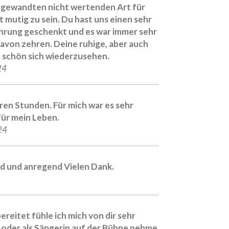
zugewandten nicht wertenden Art für
t mutig zu sein. Du hast uns einen sehr
hrung geschenkt und es war immer sehr
davon zehren. Deine ruhige, aber auch
e schön sich wiederzusehen.
24
ren Stunden. Für mich war es sehr
für mein Leben.
24
nd und anregend Vielen Dank.
reitet fühle ich mich von dir sehr
der als Sängerin auf der Bühne nehme