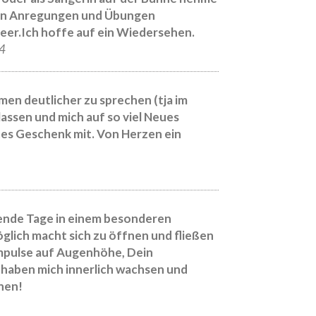
ielen Anregungen und Übungen
eer.Ich hoffe auf ein Wiedersehen.
24
tmen deutlicher zu sprechen (tja im
ssen und mich auf so viel Neues
tes Geschenk mit. Von Herzen ein
rende Tage in einem besonderen
lich macht sich zu öffnen und fließen
Impulse auf Augenhöhe, Dein
s haben mich innerlich wachsen und
hen!