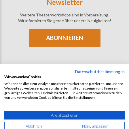
Newsletter
Weitere Theaterworkshops sind in Vorbereitung.
Wir informieren Sie gerne über unsere Neuigkeiten!
ABONNIEREN
Datenschutzbestimmungen
Wir verwenden Cookies
Wir können diese zur Analyse unserer Besucherdaten platzieren, um unsere
Webseite zu verbessern, personalisierte Inhalte anzuzeigen und Ihnen ein
großartiges Webseiten-Erlebnis zu bieten. Für weitere Informationen zu den
von uns verwendeten Cookies öffnen Sie die Einstellungen.
©
2026
SCHAUSPIEL .DE
All rights reserved.
Datenschutz/Privacy Policy
AGBs
Impressum
Alle akzeptieren
Schauspiel Workshop / Schauspielunterricht / Schauspielkurs
Ablehnen
Nein, anpassen